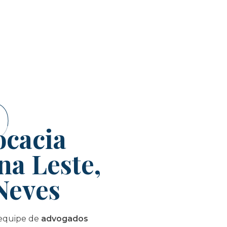
O
ocacia
na Leste,
Neves
equipe de
advogados