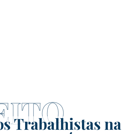
EITO
s Trabalhistas na