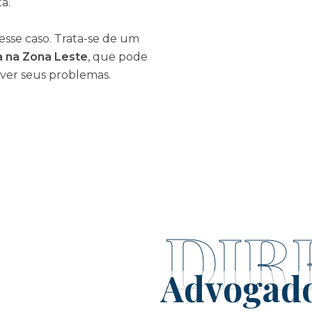
a.
sse caso. Trata-se de um
a na Zona Leste
, que pode
olver seus problemas.
DIR
Advogado