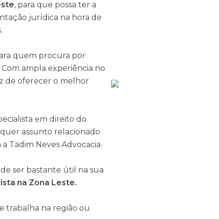
este
, para que possa ter a
tação jurídica na hora de
.
ara quem procura por
. Com ampla experiência no
z de oferecer o melhor
ecialista em direito do
lquer assunto relacionado
m a Tadim Neves Advocacia.
de ser bastante útil na sua
ista na Zona Leste.
ue trabalha na região ou